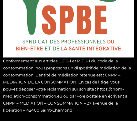
confiance et de
boutiques
lâcher-prise
à vivre
Des
rituels de
en bord de mer, sur
confiance et
le pont d’un navire
de lâcher-
ou en salle bien-
prise
à vivre
être.
en bord de
mer, sur le
Nous imaginons
Conformément aux articles L.616-1 et R.616-1 du code de la
pont d’un
des semaines
consommation, nous proposons un dispositif de médiation de la
navire ou en
de
Reconnexion
consommation. L’entité de médiation retenue est : CNPM –
salle bien-être.
sensorielle,
d’
apaiseme
MEDIATION DE LA CONSOMMATION. En cas de litige, vous
pouvez déposer votre réclamation sur son site : https://cnpm-
émotionnel
,
mediation-consommation.eu ou par voie postale en écrivant à
d’
Immersion
CNPM – MEDIATION – CONSOMMATION – 27 avenue de la
Nous offrons des
douce et
libération – 42400 Saint-Chamond
accompagnements
stimulante
.
Premium
:
présents
sur site
Ces expériences