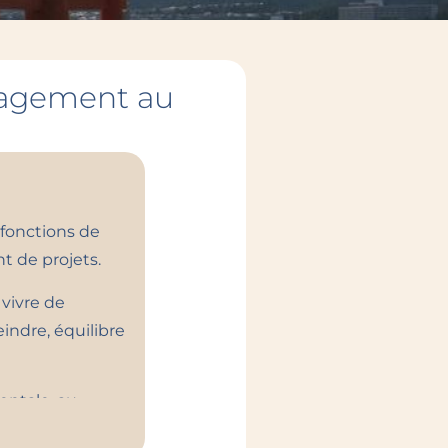
gagement au
 fonctions de
t de projets.
vivre de
eindre, équilibre
entale, au