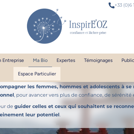
+33 (0)6 
 Entreprise
Ma Bio
Expertes
Témoignages
Publi
hie
Espace Particulier
ompagner les femmes, hommes et adolescents à se r
ionnel
, pour avancer vers plus de confiance, de sérénité e
cœur de
guider celles et ceux qui souhaitent se reconn
pleinement leur potentiel
.