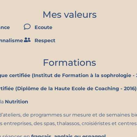
de mon fils, alors que j’avais 43 ans, j’ai voulu me retrouv
Mes valeurs
rs. J’ai ainsi redonné du sens à mon action, en me tourn
ment humain.
ance
Ecoute
s formée à la sophrologie, au coaching professionnel , à l
onnalisme
Respect
proposer aujourd’hui une approche globale, humaniste e
es femmes et les adolescents dans leur confiance et leu
Formations
entreprises dans leurs enjeux de qualité de vie au travail
e cohésion d’équipe.
ue certifiée (Institut de Formation à la sophrologie - 
nime des expériences bien-être en présentiel, avec une vi
tifiée (Diplôme de la Haute Ecole de Coaching - 2016)
ain au cœur de la performance et du bien-être durable.
la
Nutrition
llie écoute, expertise, méthode et authenticité, et s’ad
rs qu’aux décideurs en quête d’interventions professionne
 d’ateliers, de programmes sur mesure et de semaines bi
s entreprises, des spas, thalassos, croisiéristes et centr
ou séances en
français, anglais ou espagnol