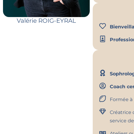
A la naissance 
avec mes valeu
Valérie ROIG-EYRAL
l’accompagne
Bienveill
Je me suis alor
Professi
mentale, pour 
J’accompagne l
mais aussi les 
du stress et d
Sophrolog
Je conçois et a
Coach cer
replacer l’hum
Formée à 
Mon approche a
aux particulie
Créatrice
et inspirantes.
service de
Ateliers 