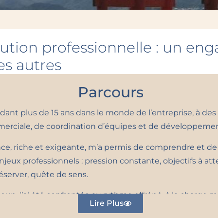
ution professionnelle : un en
es autres
Parcours
ndant plus de 15 ans dans le monde de l’entreprise, à des
erciale, de coordination d’équipes et de développemen
ce, riche et exigeante, m’a permis de comprendre et de 
 enjeux professionnels : pression constante, objectifs à att
éserver, quête de sens.
, j’ai été confrontée au rythme effréné, à la charge m
Lire Plus
ormance, parfois au détriment de l’écoute de soi.