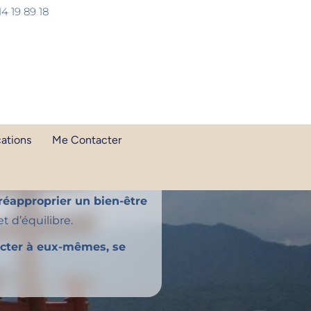
14 19 89 18
cations
Me Contacter
éapproprier un bien-être
t d’équilibre.
ecter à eux-mêmes, se