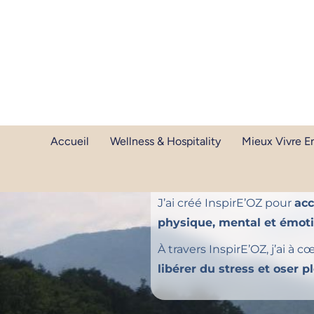
Accueil
Wellness & Hospitality
Mieux Vivre En
Ma biograp
J’ai créé InspirE’OZ pour
acc
physique, mental et émot
À travers InspirE’OZ, j’ai à 
libérer du stress et oser 