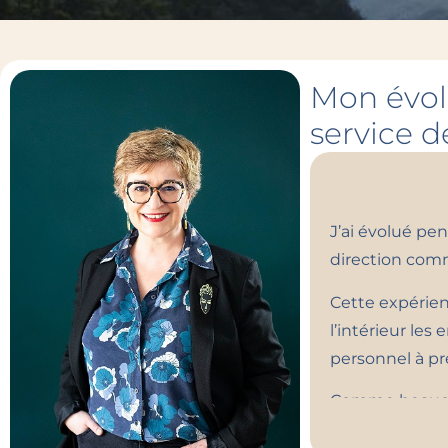
Mon évol
service d
J’ai évolué pe
direction comm
Cette expérien
l’intérieur les
personnel à pr
Comme beaucoup
besoin de perf