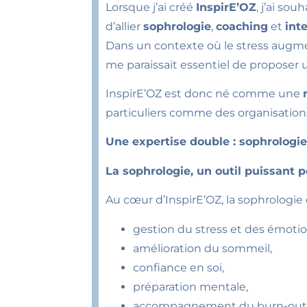
Lorsque j’ai créé
InspirE’OZ
, j’ai so
d’allier
sophrologie
,
coaching
et
int
Dans un contexte où le stress augmen
me paraissait essentiel de proposer
InspirE’OZ est donc né comme une
particuliers comme des organisation
Une expertise double : sophrolog
La sophrologie, un outil puissant p
Au cœur d’InspirE’OZ, la sophrologie
gestion du stress et des émotio
amélioration du sommeil,
confiance en soi,
préparation mentale,
accompagnement du burn-out