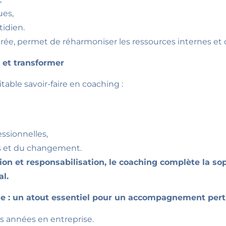
ues,
tidien.
ée, permet de réharmoniser les ressources internes et d
r et transformer
able savoir-faire en coaching :
essionnelles,
 et du changement.
tion et responsabilisation, le coaching complète la s
l.
se : un atout essentiel pour un accompagnement per
urs années en entreprise.