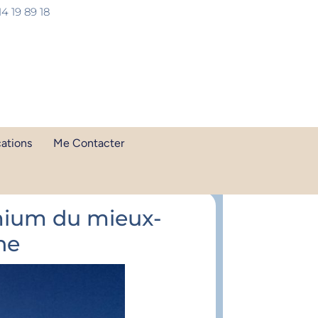
14 19 89 18
cations
Me Contacter
Toutes les
publications
emium du mieux-
ne